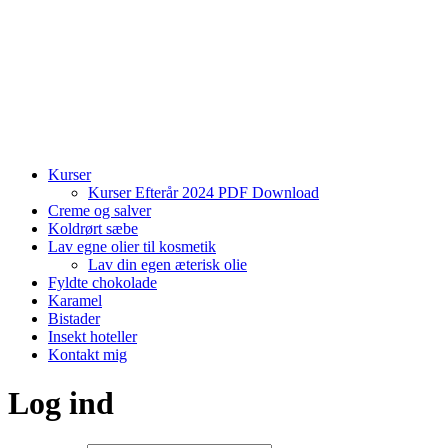
Kurser
Kurser Efterår 2024 PDF Download
Creme og salver
Koldrørt sæbe
Lav egne olier til kosmetik
Lav din egen æterisk olie
Fyldte chokolade
Karamel
Bistader
Insekt hoteller
Kontakt mig
Log ind