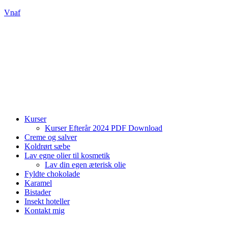
Vnaf
Kurser
Kurser Efterår 2024 PDF Download
Creme og salver
Koldrørt sæbe
Lav egne olier til kosmetik
Lav din egen æterisk olie
Fyldte chokolade
Karamel
Bistader
Insekt hoteller
Kontakt mig