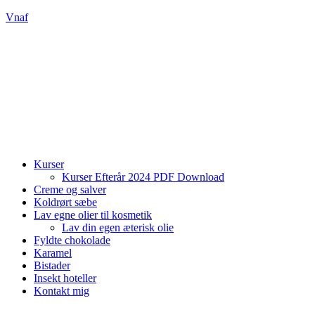
Vnaf
Kurser
Kurser Efterår 2024 PDF Download
Creme og salver
Koldrørt sæbe
Lav egne olier til kosmetik
Lav din egen æterisk olie
Fyldte chokolade
Karamel
Bistader
Insekt hoteller
Kontakt mig