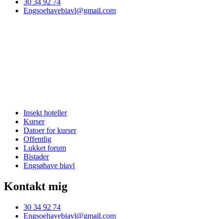
30 34 92 74
Engsoehavebiavl@gmail.com
Insekt hoteller
Kurser
Datoer for kurser
Offentlig
Lukket forum
Bistader
Engsøhave biavl
Kontakt mig
30 34 92 74
Engsoehavebiavl@gmail.com