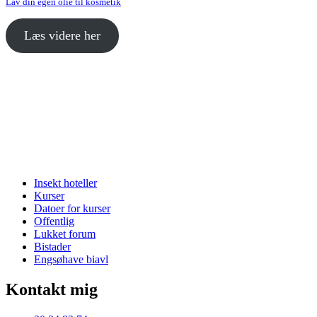
Lav din egen olie til kosmetik
Læs videre her
Insekt hoteller
Kurser
Datoer for kurser
Offentlig
Lukket forum
Bistader
Engsøhave biavl
Kontakt mig