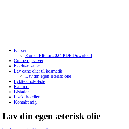
Kurser
Kurser Efterår 2024 PDF Download
Creme og salver
Koldrørt sæbe
Lav egne olier til kosmetik
Lav din egen æterisk olie
Fyldte chokolade
Karamel
Bistader
Insekt hoteller
Kontakt mig
Lav din egen æterisk olie