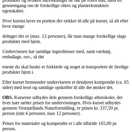
produkter og hvilken indvirkninger de har på vores hud, samt en
gennemgang om de forskellige oliers og planteekstrakters
egenskaber.
Hver kursist laver en portion der rækker til alle på kurset, så alt efter
hvor mange
deltager der er (max. 12 personer), får man mange forskellige slags
produkter med hjem.
Underviseren har samtlige ingredienser med, samt værktøj,
emballage, osv., så det
eneste du skal huske er forklæde og noget at transportere de færdige
produkter hjem i.
Efter kurset fremsender underviseren et detaljeret kompendie (ca. 65
sider) med teori og samtlige opskrifter til alle der ønsker det.
OBS.
Kurserne udbydes dels gennem forskellige aftenskoler, der
hver især sætter prisen for undervisningen. Hvis kurset udbydes
gennem Vestsjællands Naturformidling, er prisen kr. 337,50 pr.
person (min 6 personer, max 12 personer).
Prisen for materialer og kompendie er i alle tilfælde 165,00 pr.
person.